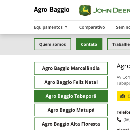
Equipamentos
Comparativo
Semin
Quem somos
Contato
Trabalhe
Agro
Agro Baggio Marcelândia
Av Com
Agro Baggio Feliz Natal
Tabapo
Agro Baggio Tabaporã
C
Agro Baggio Matupá
Telefo
(66
Agro Baggio Alta Floresta