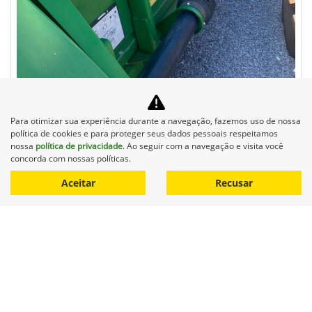
Para otimizar sua experiência durante a navegação, fazemos uso de nossa
Compartilhe
política de cookies e para proteger seus dados pessoais respeitamos
nossa
política de privacidade
. Ao seguir com a navegação e visita você
JOHN DEERE
concorda com nossas políticas.
JOHN DEERE PLATAFORMA DE CORTE 618 - DIESEL
AUTOMATICO 2021
Aceitar
Recusar
Agro Baggio Sorriso
R$ 110.000,00
0 km
2021/2021
Mais informações
Falar agora com o vendedor