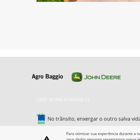
CNPJ: 01.696.819/0005-21
No trânsito, enxergar o outro salva vid
Para otimizar sua experiência durante a n
seus dados pessoais respeitamos nossa
p