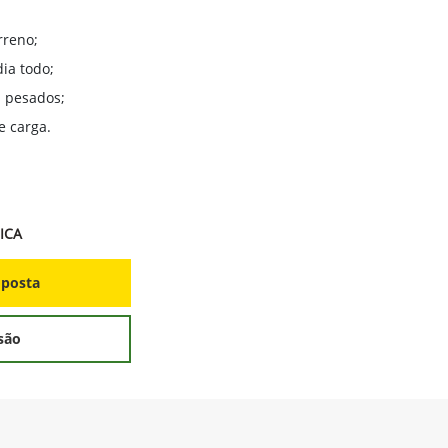
rreno;
ia todo;
 pesados;
e carga.
ICA
oposta
são