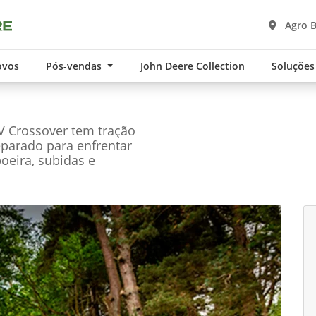
Agro 
ovos
Pós-vendas
John Deere Collection
Soluções
UV Crossover tem tração
parado para enfrentar
poeira, subidas e