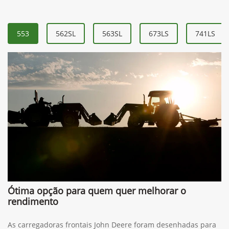
553
562SL
563SL
673LS
741LS
Ótima opção para quem quer melhorar o
rendimento
As carregadoras frontais John Deere foram desenhadas para