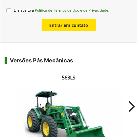
Li e aceito a
Política de Termos de Uso e de Privacidade.
Entrar em contato
Versões Pás Mecânicas
563LS
Ne