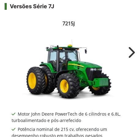
Versões Série 7J
7215J
Ne
Motor John Deere PowerTech de 6 cilindros e 6.8L,
turboalimentado e pós-arrefecido
Potência nominal de 215 cv, oferecendo um
desempenho robusto em trabalhos pesados