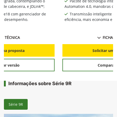
integrada, contemplando o
Pacote de tecnologia inte
 de cabeceira, e JDLink™;
Automation 4.0, manobras de 
te e18 com gerenciador de
Transmissão inteligente e
ia e desempenho.
eficiência, mais economia e 
HA TÉCNICA
FICHA T
r uma proposta
Solicitar uma
rar versão
Comparar 
Informações sobre Série 9R
Série 9R