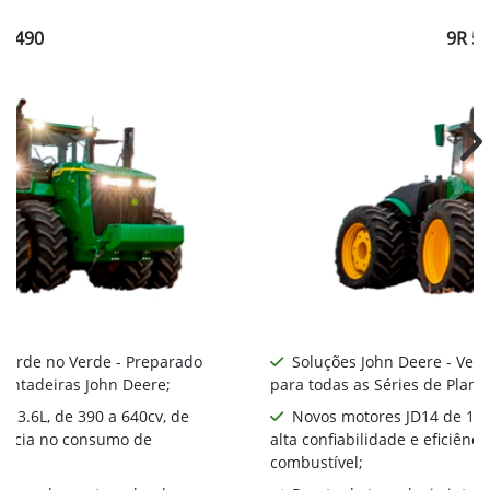
R 490
9R 5
Ne
 Verde no Verde - Preparado
Soluções John Deere - Ver
lantadeiras John Deere;
para todas as Séries de Plant
 13.6L, de 390 a 640cv, de
Novos motores JD14 de 13.6
ciência no consumo de
alta confiabilidade e eficiên
combustível;