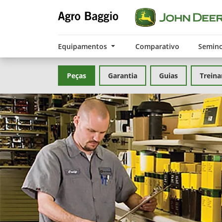
Equipamentos
Comparativo
Semin
Peças
Garantia
Guias
Trein