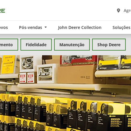
Agro
ovos
Pós-vendas
John Deere Collection
Soluções
amento
Fidelidade
Manutenção
Shop Deere