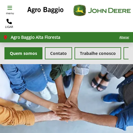
menu
LIGAR
Agro Baggio Alta Floresta
Alterar
Quem somos
Contato
Trabalhe conosco
Po