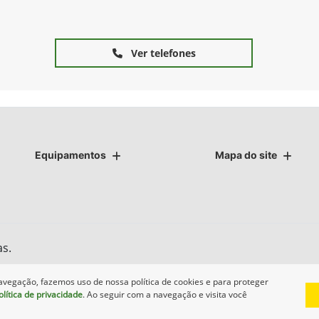
Ver telefones
Equipamentos
Mapa do site
as.
avegação, fazemos uso de nossa política de cookies e para proteger
olítica de privacidade
. Ao seguir com a navegação e visita você
Desenvolvido pela DEALERSPACE ® Direitos Reservados.