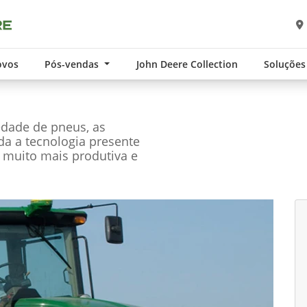
ovos
Pós-vendas
John Deere Collection
Soluções
edade de pneus, as
oda a tecnologia presente
 muito mais produtiva e