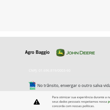
CNPJ: 01.696.819/0003-60
No trânsito, enxergar o outro salva vid
Para otimizar sua experiência durante a n
seus dados pessoais respeitamos nossa
p
concorda com nossas políticas.