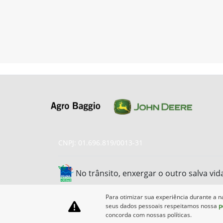
CNPJ: 01.696.819/0013-31
No trânsito, enxergar o outro salva vid
Para otimizar sua experiência durante a n
seus dados pessoais respeitamos nossa
p
concorda com nossas políticas.