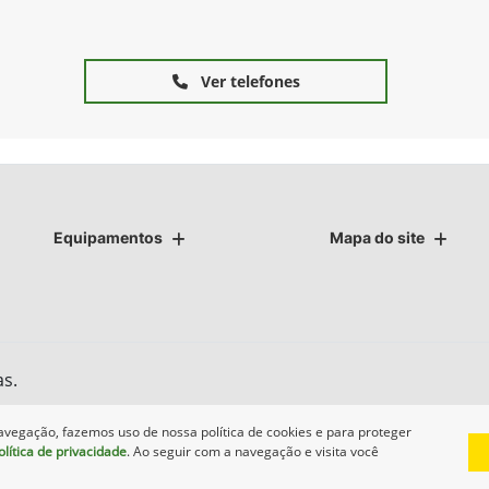
Ver telefones
Equipamentos
Mapa do site
as.
avegação, fazemos uso de nossa política de cookies e para proteger
olítica de privacidade
. Ao seguir com a navegação e visita você
Desenvolvido pela DEALERSPACE ® Direitos Reservados.