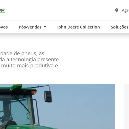
Agro
ovos
Pós-vendas
John Deere Collection
Soluções
edade de pneus, as
oda a tecnologia presente
 muito mais produtiva e