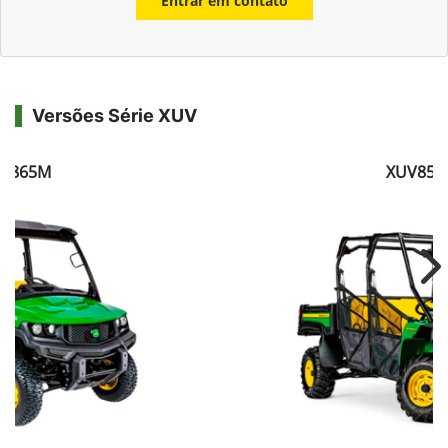
Entrar em contato
Versões Série XUV
V865M
XUV855
Ne