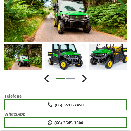
Anterior
Próx
Anterior
Próximo
Telefone
(66) 3511-7450
WhatsApp
(66) 3545-3500