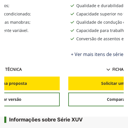
iros;
Qualidade e durabilidade;
ar condicionado;
Capacidade superior no te
lita as manobras;
Qualidade de condução o d
ente variável.
Capacidade para trabalhos
Conversão de assentos e d
+ Ver mais itens de série
HA TÉCNICA
FICHA T
r uma proposta
Solicitar uma
rar versão
Comparar 
Informações sobre Série XUV