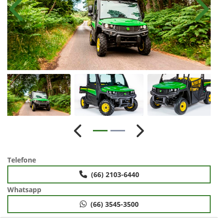
Anterior
Próx
Anterior
Próximo
Telefone
(66) 2103-6440
Whatsapp
(66) 3545-3500