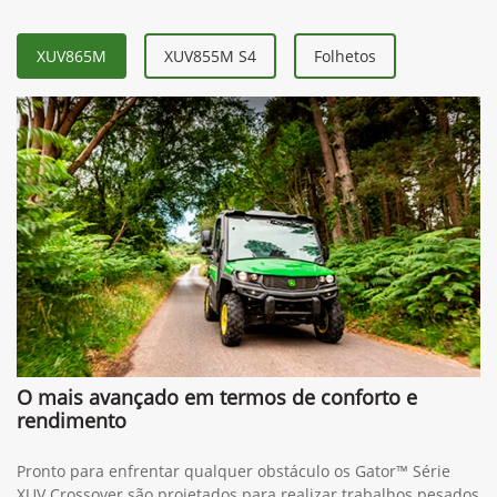
XUV865M
XUV855M S4
Folhetos
O mais avançado em termos de conforto e
rendimento
Pronto para enfrentar qualquer obstáculo os Gator™ Série
XUV Crossover são projetados para realizar trabalhos pesados