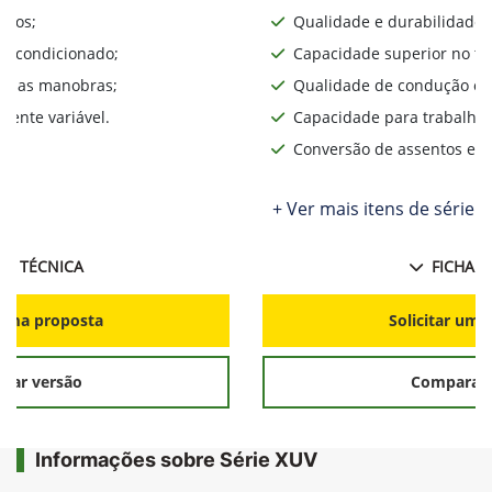
iros;
Qualidade e durabilidade;
ar condicionado;
Capacidade superior no te
lita as manobras;
Qualidade de condução o d
ente variável.
Capacidade para trabalhos
Conversão de assentos e d
+ Ver mais itens de série
HA TÉCNICA
FICHA T
r uma proposta
Solicitar uma
rar versão
Comparar 
Informações sobre Série XUV