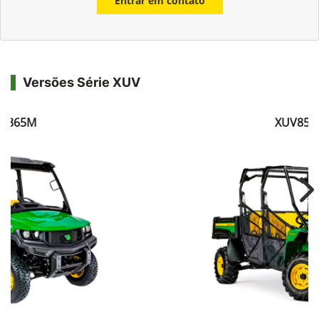
Entrar em contato
Versões Série XUV
V865M
XUV855
Ne