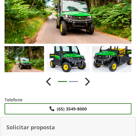
Anterior
Próx
Anterior
Próximo
Telefone
(65) 3549-8000
Solicitar proposta