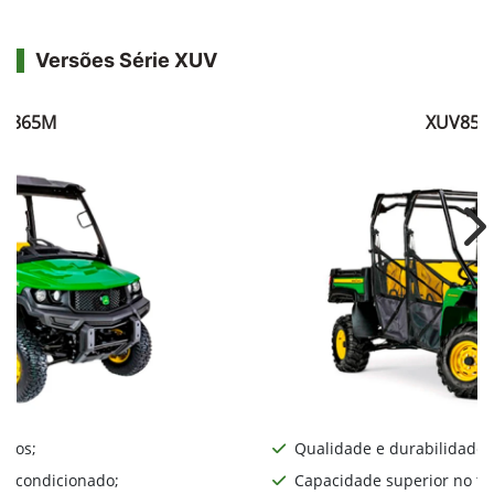
Versões Série XUV
V865M
XUV855
Ne
iros;
Qualidade e durabilidade;
ar condicionado;
Capacidade superior no te