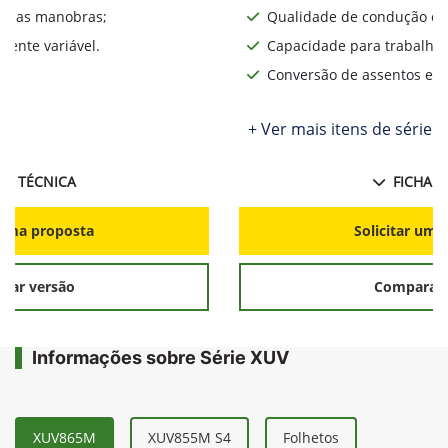
lita as manobras;
Qualidade de condução o d
ente variável.
Capacidade para trabalhos
Conversão de assentos e d
+ Ver mais itens de série
HA TÉCNICA
FICHA T
r uma proposta
Solicitar uma
rar versão
Comparar 
Informações sobre Série XUV
XUV865M
XUV855M S4
Folhetos