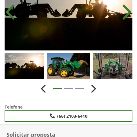
Anterior
Próx
Anterior
Próximo
Telefone
(66) 2103-6410
Solicitar proposta