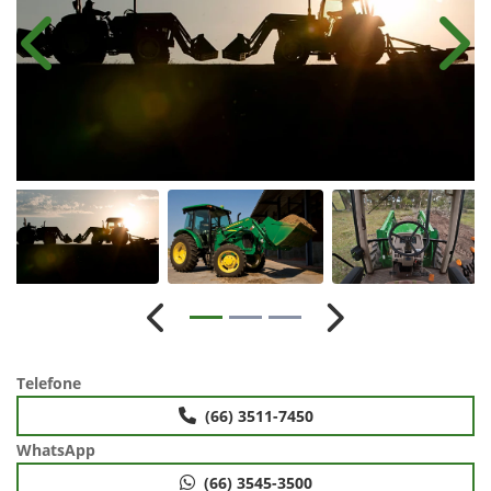
Anterior
Próx
Anterior
Próximo
Telefone
(66) 3511-7450
WhatsApp
(66) 3545-3500