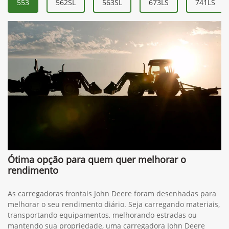
553
562SL
563SL
673LS
741LS
Ótima opção para quem quer melhorar o
rendimento
As carregadoras frontais John Deere foram desenhadas para
melhorar o seu rendimento diário. Seja carregando materiais,
transportando equipamentos, melhorando estradas ou
mantendo sua propriedade, uma carregadora John Deere