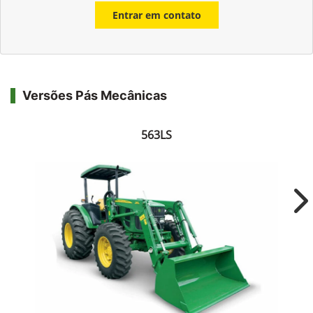
Entrar em contato
Versões Pás Mecânicas
563LS
Ne