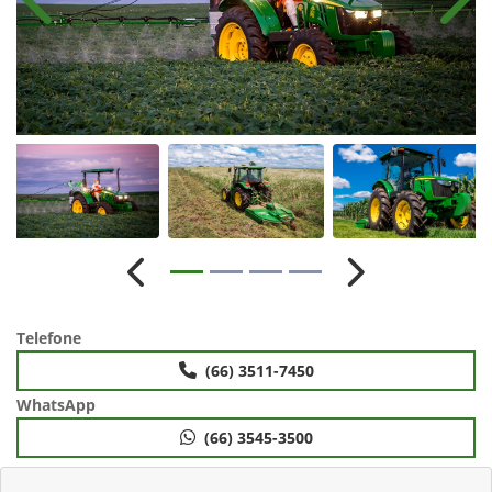
Anterior
Próx
Anterior
Próximo
Telefone
(66) 3511-7450
WhatsApp
(66) 3545-3500