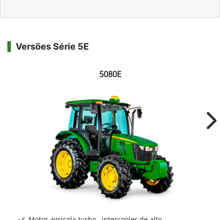
Versões Série 5E
5080E
Ne
Motor agrícola turbo –intercooler de alto