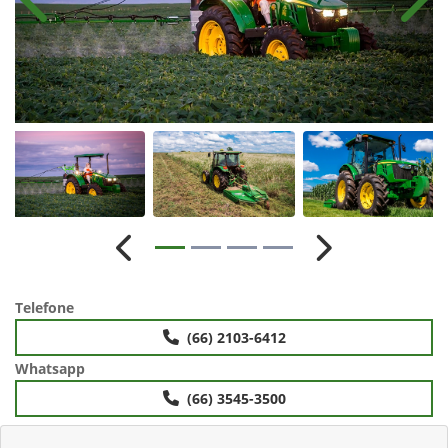
Anterior
Próx
Anterior
Próximo
Telefone
(66) 2103-6412
Whatsapp
(66) 3545-3500