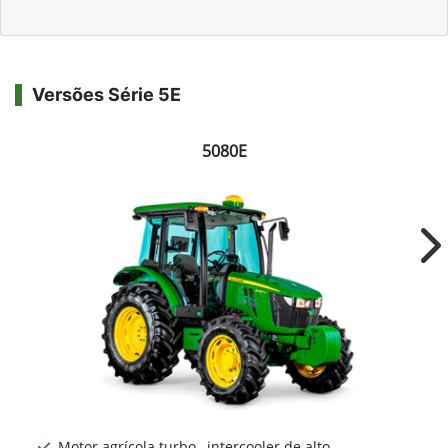
Versões Série 5E
5080E
Ne
Motor agrícola turbo –intercooler de alto