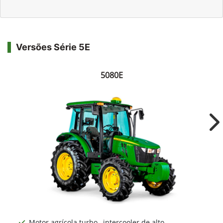
Versões Série 5E
5080E
Ne
Motor agrícola turbo –intercooler de alto