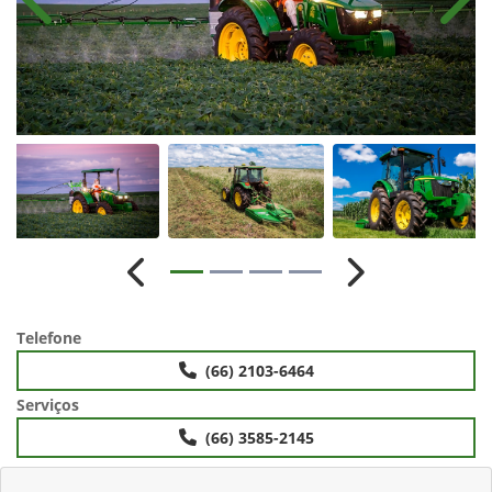
Anterior
Próx
Anterior
Próximo
Telefone
(66) 2103-6464
Serviços
(66) 3585-2145