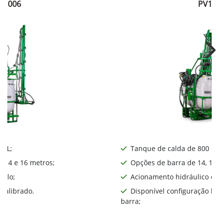
V1006
PV10
Ne
0 L;
Tanque de calda de 800 L;
, 14 e 16 metros;
Opções de barra de 14, 16,
iplo;
Acionamento hidráulico da
calibrado.
Disponível configuração l
barra;