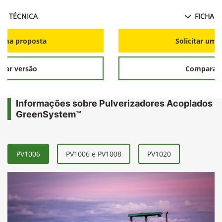
HA TÉCNICA
FICHA T
r uma proposta
Solicitar uma
rar versão
Comparar 
Informações sobre Pulverizadores Acoplados
GreenSystem™
PV1006
PV1006 e PV1008
PV1020