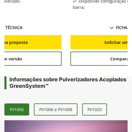
calibrado.
Disponível configuração l
barra;
HA TÉCNICA
FICHA T
r uma proposta
Solicitar uma
rar versão
Comparar 
Informações sobre Pulverizadores Acoplados
GreenSystem™
PV1006
PV1006 e PV1008
PV1020