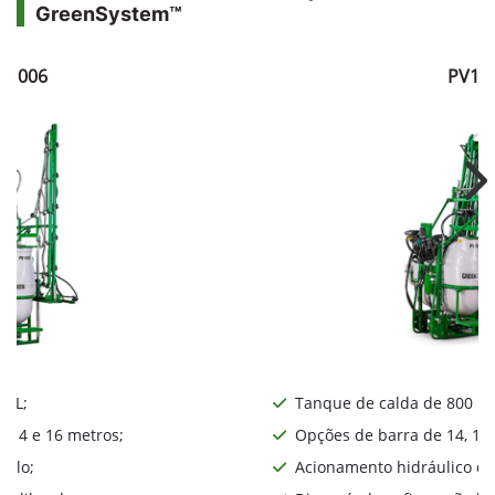
GreenSystem™
V1006
PV10
Ne
0 L;
Tanque de calda de 800 L;
, 14 e 16 metros;
Opções de barra de 14, 16,
iplo;
Acionamento hidráulico da