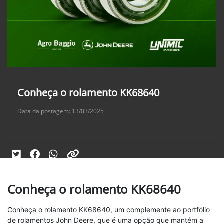
Conheça o rolamento KK68640
Data da postagem: 13/03/2025
Conheça o rolamento KK68640
Conheça o rolamento KK68640, um complemente ao portfólio
de rolamentos John Deere, que é uma opção que mantém a