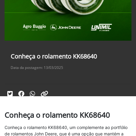
Conheça o rolamento KK68640
Data da postagem: 13/03/2025
Conheça o rolamento KK68640
Conheça o rolamento KK68640, um complemente ao portfólio
de rolamentos John Deere, que é uma opção que mantém a