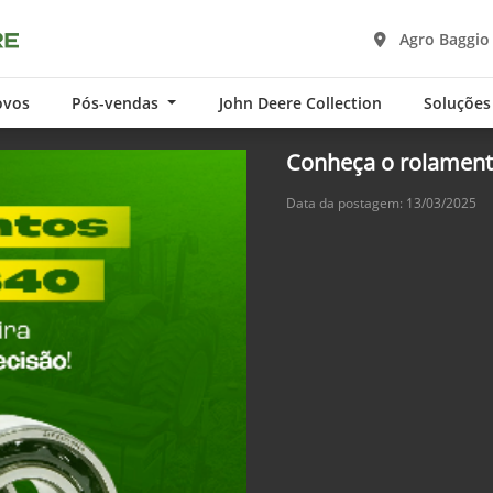
Agro Baggio
ovos
Pós-vendas
John Deere Collection
Soluções
Conheça o rolamen
Data da postagem: 13/03/2025