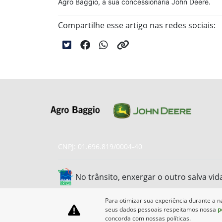
Agro Baggio, a sua concessionária John Deere.
Compartilhe esse artigo nas redes sociais:
CNPJ: 01.696.819/0004-40
No trânsito, enxergar o outro salva vid
Para otimizar sua experiência durante a n
seus dados pessoais respeitamos nossa
p
concorda com nossas políticas.