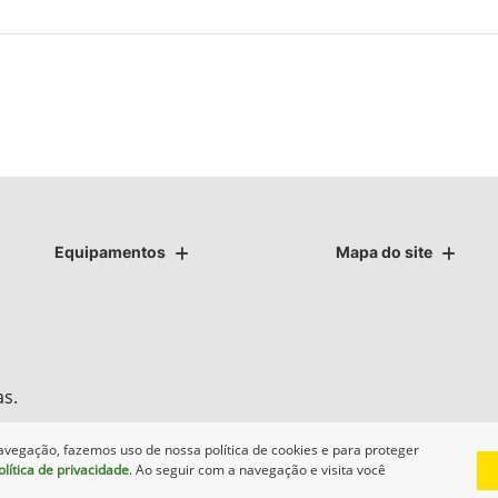
Equipamentos
Mapa do site
as.
avegação, fazemos uso de nossa política de cookies e para proteger
olítica de privacidade
. Ao seguir com a navegação e visita você
Desenvolvido pela DEALERSPACE ® Direitos Reservados.