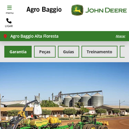
menu
LIGAR
Agro Baggio Alta Floresta
Alterar
Garantia
Peças
Guias
Treinamento
F