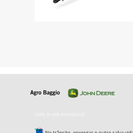
CNPJ: 01.696.819/0013-31
No trânsito, enxergar o outro salva vid