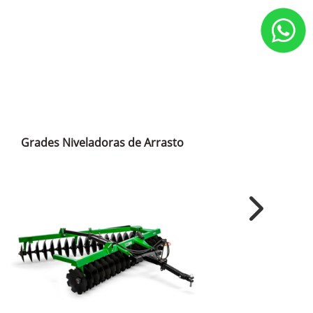
Grades Niveladoras de Arrasto
Grades 
Next