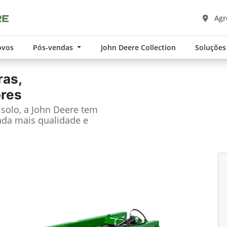
Agro
ovos
Pós-vendas
John Deere Collection
Soluções
ras,
ores
solo, a John Deere tem
nda mais qualidade e