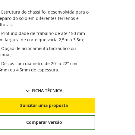
Estrutura 
Estrutura do chassi foi desenvolvida para o
preparo do so
eparo do solo em diferentes terrenos e
culturas;
lturas;
Profundida
Profundidade de trabalho de até 150 mm
com largura de
m largura de corte que varia 2,5m a 3,5m;
Ganho de 
Opção de acionamento hidráulico ou
melhor acabam
nual;
Discos com
Discos com diâmetro de 20" a 22" com
3,5mm ou 4,5
5mm ou 4,5mm de espessura.
FICHA TÉCNICA
S
Solicitar uma proposta
Comparar versão