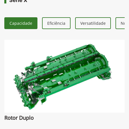
Série X
Capacidade
Eficiência
Versatilidade
Nova
Rotor Duplo