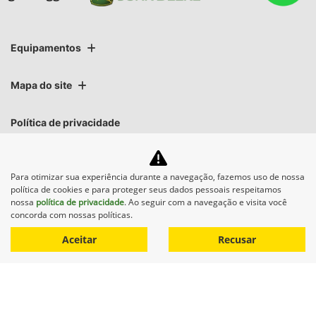
Equipamentos
Mapa do site
Política de privacidade
CNPJ: 01.696.819/0013-31
Para otimizar sua experiência durante a navegação, fazemos uso de nossa
política de cookies e para proteger seus dados pessoais respeitamos
nossa
política de privacidade
. Ao seguir com a navegação e visita você
concorda com nossas políticas.
No trânsito, enxergar o outro
Aceitar
Recusar
salva vidas.
Desenvolvido pela DEALERSPACE ® Direitos Reservados.