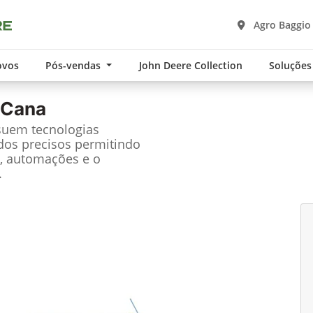
Agro Baggio
ovos
Pós-vendas
John Deere Collection
Soluções
 Cana
suem tecnologias
dos precisos permitindo
, automações e o
.