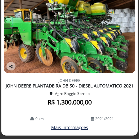
Co
mp
JOHN DEERE
arti
JOHN DEERE PLANTADEIRA DB 50 - DIESEL AUTOMATICO 2021
lhe
Agro Baggio Sorriso
R$ 1.300.000,00
0 km
2021/2021
Mais informações