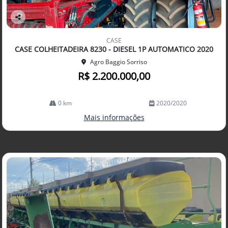
Co
mp
CASE
arti
CASE COLHEITADEIRA 8230 - DIESEL 1P AUTOMATICO 2020
lhe
Agro Baggio Sorriso
R$ 2.200.000,00
0 km
2020/2020
Mais informações