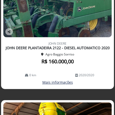
Co
mp
JOHN DEERE
arti
JOHN DEERE PLANTADEIRA 2122 - DIESEL AUTOMATICO 2020
lhe
Agro Baggio Sorriso
R$ 160.000,00
0 km
2020/2020
Mais informações