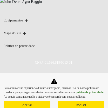
Equipamentos
Mapa do site
Política de privacidade
CNPJ: 01.696.819/0013-31
No trânsito, enxergar o outro salva
Para otimizar sua experiência durante a navegação, fazemos uso de nossa política de
vidas.
cookies e para proteger seus dados pessoais respeitamos nossa
política de privacidade
.
Ao seguir com a navegação e visita você concorda com nossas políticas.
Aceitar
Recusar
Desenvolvido pela DEALERSPACE ® Direitos Reservados.