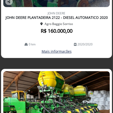
Co
mp
JOHN DEERE
arti
JOHN DEERE PLANTADEIRA 2122 - DIESEL AUTOMATICO 2020
lhe
Agro Baggio Sorriso
R$ 160.000,00
0 km
2020/2020
Mais informações