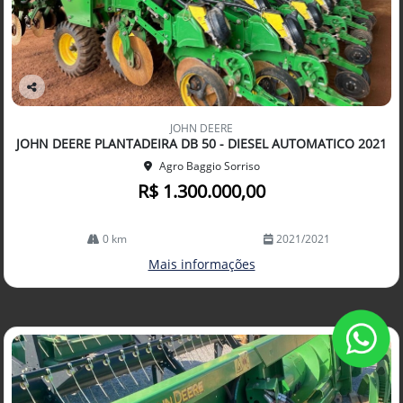
Co
mp
JOHN DEERE
arti
JOHN DEERE PLANTADEIRA DB 50 - DIESEL AUTOMATICO 2021
lhe
Agro Baggio Sorriso
R$ 1.300.000,00
0 km
2021/2021
Mais informações