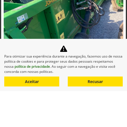
Para otimizar sua experiência durante a navegação, fazemos uso de nossa
Co
política de cookies e para proteger seus dados pessoais respeitamos
mp
JOHN DEERE
nossa
política de privacidade
. Ao seguir com a navegação e visita você
arti
JOHN DEERE PLATAFORMA DE CORTE 618 - DIESEL
concorda com nossas políticas.
lhe
AUTOMATICO 2021
Aceitar
Recusar
Agro Baggio Sorriso
R$ 110.000,00
0 km
2021/2021
Mais informações