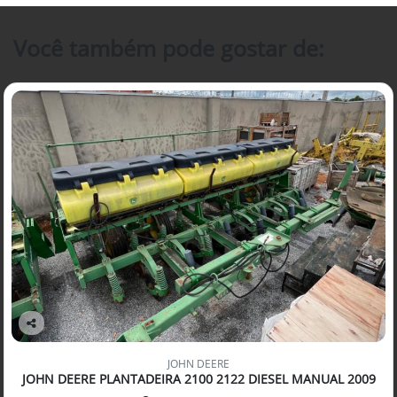
Você também pode gostar de:
Co
mp
JOHN DEERE
arti
JOHN DEERE PLANTADEIRA 2100 2122 DIESEL MANUAL 2009
lhe