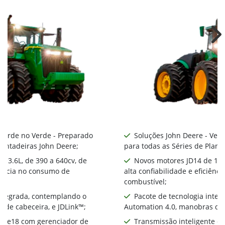
Ne
 Verde no Verde - Preparado
Soluções John Deere - Ver
lantadeiras John Deere;
para todas as Séries de Plant
 13.6L, de 390 a 640cv, de
Novos motores JD14 de 13.6
ciência no consumo de
alta confiabilidade e eficiên
combustível;
integrada, contemplando o
Pacote de tecnologia inte
 de cabeceira, e JDLink™;
Automation 4.0, manobras de 
te e18 com gerenciador de
Transmissão inteligente e