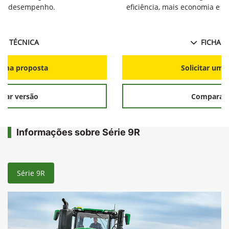
ia e desempenho.
eficiência, mais economia e 
HA TÉCNICA
FICHA T
r uma proposta
Solicitar uma
rar versão
Comparar 
Informações sobre Série 9R
Série 9R