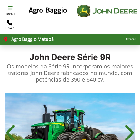
menu
LIGAR
Agro Baggio Matupá
Alterar
John Deere
Série 9R
Os modelos da Série 9R incorporam os maiores
tratores John Deere fabricados no mundo, com
potências de 390 e 640 cv.
Anterior
Próx