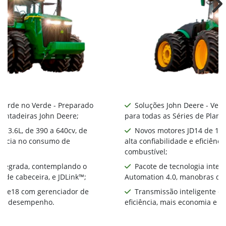
Ne
 Verde no Verde - Preparado
Soluções John Deere - Ver
lantadeiras John Deere;
para todas as Séries de Plant
 13.6L, de 390 a 640cv, de
Novos motores JD14 de 13.6
ciência no consumo de
alta confiabilidade e eficiên
combustível;
integrada, contemplando o
Pacote de tecnologia inte
 de cabeceira, e JDLink™;
Automation 4.0, manobras de 
te e18 com gerenciador de
Transmissão inteligente e
ia e desempenho.
eficiência, mais economia e 