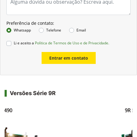
Preferência de contato:
Whatsapp
Telefone
Email
Li e aceito a
Política de Termos de Uso e de Privacidade.
Entrar em contato
Versões Série 9R
R 490
9R 5