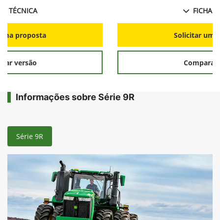
HA TÉCNICA
FICHA T
r uma proposta
Solicitar uma
rar versão
Comparar 
Informações sobre Série 9R
Série 9R