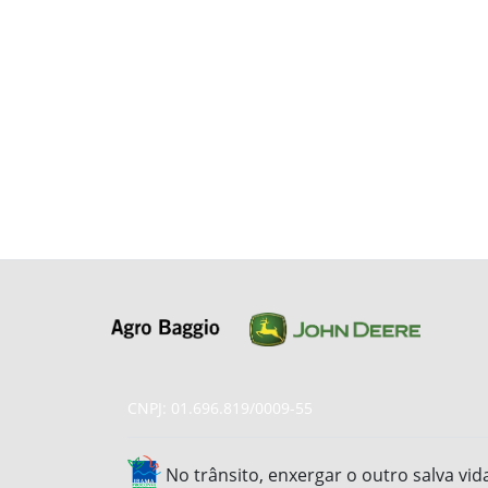
CNPJ: 01.696.819/0009-55
No trânsito, enxergar o outro salva vid