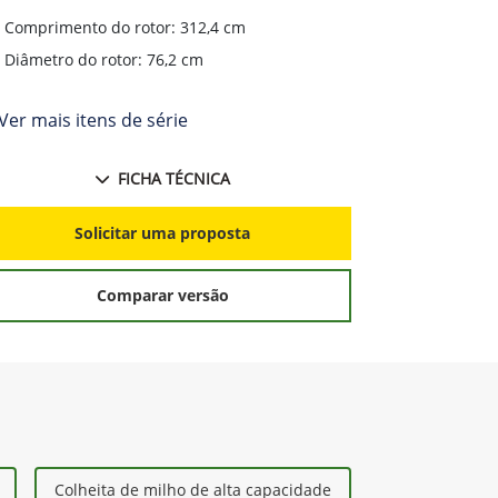
Comprimento do rotor: 312,4 cm
Compriment
Diâmetro do rotor: 76,2 cm
Diâmetro d
Ver mais itens de série
+ Ver mais i
FICHA TÉCNICA
Solicitar uma proposta
S
Comparar versão
Colheita de milho de alta capacidade