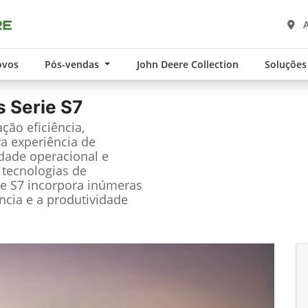
A
ovos
Pós-vendas
John Deere Collection
Soluções
s Serie S7
ção eficiência,
a experiência de
idade operacional e
 tecnologias de
ie S7 incorpora inúmeras
ncia e a produtividade