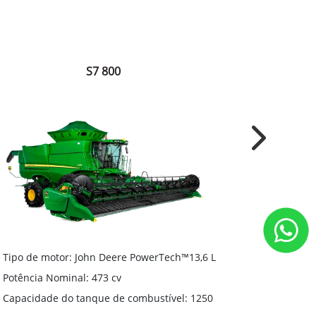
S7 800
Next
Tipo de motor: John Deere PowerTech™13,6 L
Tipo de mo
Potência Nominal: 473 cv
Potência N
Capacidade do tanque de combustível: 1250
Capacidade
L