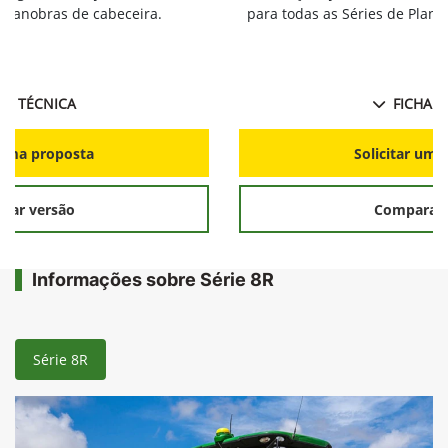
s manobras de cabeceira.
para todas as Séries de Plant
HA TÉCNICA
FICHA T
r uma proposta
Solicitar uma
rar versão
Comparar 
Informações sobre Série 8R
Série 8R