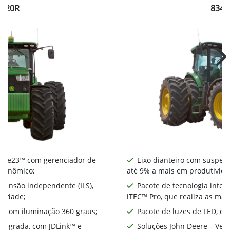
8320R
8345
Ne
nte e23™ com gerenciador de
Eixo dianteiro com suspens
econômico;
até 9% a mais em produtivida
spensão independente (ILS),
Pacote de tecnologia integ
ividade;
iTEC™ Pro, que realiza as ma
D, com iluminação 360 graus;
Pacote de luzes de LED, co
integrada, com JDLink™ e
Soluções John Deere – Ver