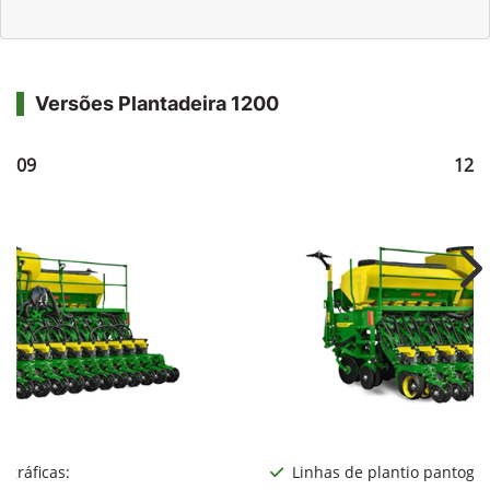
Versões Plantadeira 1200
1209
121
Ne
ográficas:
Linhas de plantio pantográ