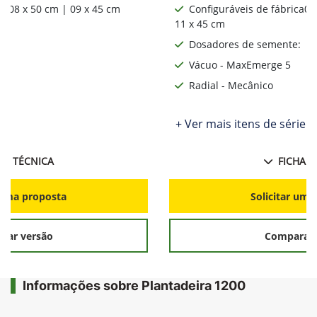
ca08 x 50 cm | 09 x 45 cm
Configuráveis de fábrica06
11 x 45 cm
:
Dosadores de semente:
Vácuo - MaxEmerge 5
Radial - Mecânico
ie
+ Ver mais itens de série
HA TÉCNICA
FICHA T
r uma proposta
Solicitar uma
rar versão
Comparar 
Informações sobre Plantadeira 1200