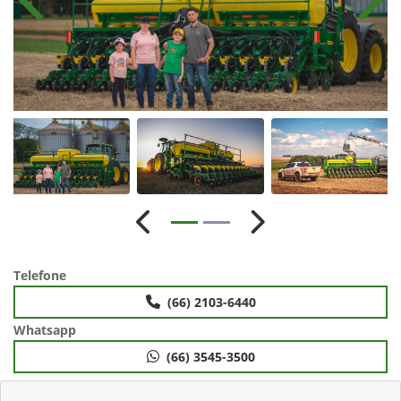
Anterior
Próx
Anterior
Próximo
Telefone
(66) 2103-6440
Whatsapp
(66) 3545-3500