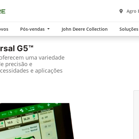
Agro B
ovos
Pós-vendas
John Deere Collection
Soluções
rsal G5™
 oferecem uma variedade
de precisão e
cessidades e aplicações