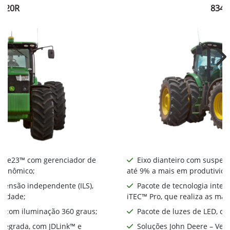
8320R
8345
Ne
nte e23™ com gerenciador de
Eixo dianteiro com suspens
econômico;
até 9% a mais em produtivida
spensão independente (ILS),
Pacote de tecnologia integ
ividade;
iTEC™ Pro, que realiza as ma
D, com iluminação 360 graus;
Pacote de luzes de LED, co
integrada, com JDLink™ e
Soluções John Deere – Ver