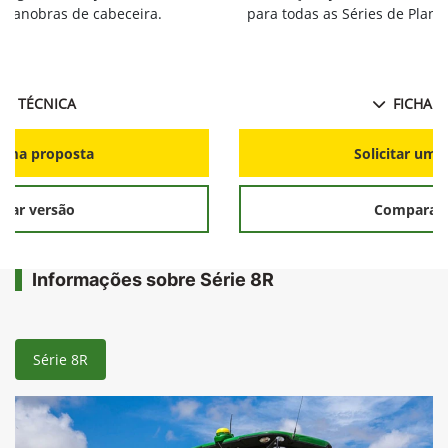
s manobras de cabeceira.
para todas as Séries de Plant
HA TÉCNICA
FICHA T
r uma proposta
Solicitar uma
rar versão
Comparar 
Informações sobre Série 8R
Série 8R