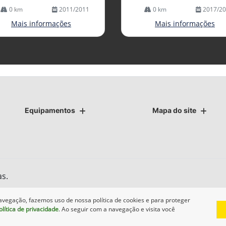
0 km
2011/2011
0 km
2017/2
Mais informações
Mais informações
Equipamentos
Mapa do site
as.
avegação, fazemos uso de nossa política de cookies e para proteger
olítica de privacidade
. Ao seguir com a navegação e visita você
Desenvolvido pela DEALERSPACE ® Direitos Reservados.