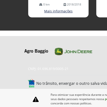
0 km
2018/2018
Mais informações
CNPJ: 01.696.819/0005-21
No trânsito, enxergar o outro salva vid
Para otimizar sua experiência durante a n
seus dados pessoais respeitamos nossa
p
concorda com nossas políticas.