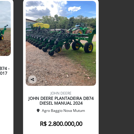
B74 -
017
Co
mp
JOHN DEERE
arti
JOHN DEERE PLANTADEIRA DB74
lhe
DIESEL MANUAL 2024
Agro Baggio Nova Mutum
R$ 2.800.000,00