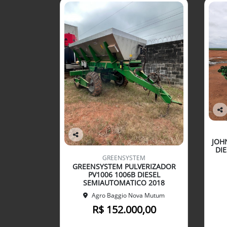
Co
mp
arti
JOH
Co
lhe
DI
mp
GREENSYSTEM
arti
GREENSYSTEM PULVERIZADOR
lhe
PV1006 1006B DIESEL
SEMIAUTOMATICO 2018
Agro Baggio Nova Mutum
R$ 152.000,00