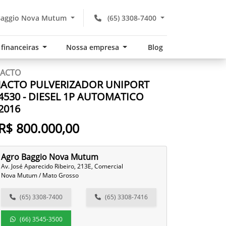
Baggio Nova Mutum
(65) 3308-7400
 financeiras
Nossa empresa
Blog
JACTO
JACTO PULVERIZADOR UNIPORT
4530 - DIESEL 1P AUTOMATICO
2016
R$ 800.000,00
Agro Baggio Nova Mutum
Av. José Aparecido Ribeiro, 213E, Comercial
Nova Mutum / Mato Grosso
(65) 3308-7400
(65) 3308-7416
(66) 3545-3500