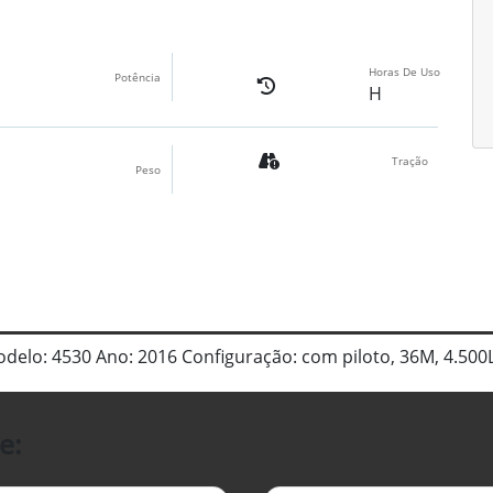
Horas De Uso
Potência
H
Tração
Peso
elo: 4530 Ano: 2016 Configuração: com piloto, 36M, 4.500L
e: