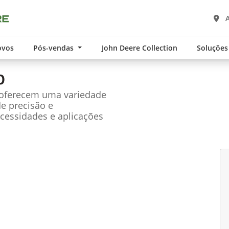
A
ovos
Pós-vendas
John Deere Collection
Soluções
0
 oferecem uma variedade
de precisão e
cessidades e aplicações