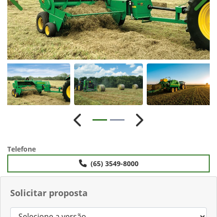
Anterior
Próx
Anterior
Próximo
Telefone
(65) 3549-8000
Solicitar proposta