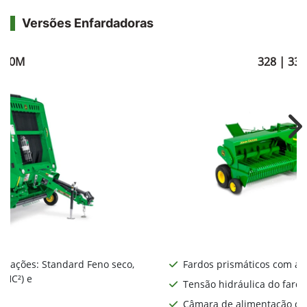
Versões Enfardadoras
560M
328 | 338
Ne
gurações: Standard Feno seco,
Fardos prismáticos com al
 HC²) e
Tensão hidráulica do fardo
Câmara de alimentação de