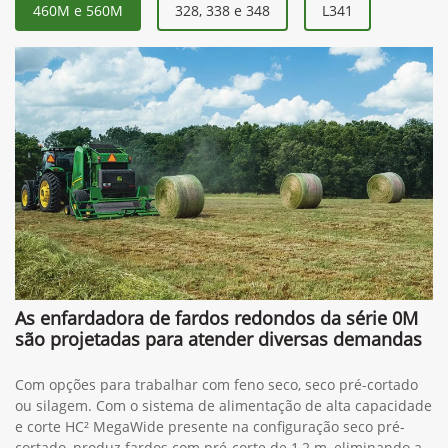
460M e 560M
328, 338 e 348
L341
As enfardadora de fardos redondos da série 0M
são projetadas para atender diversas demandas
Com opções para trabalhar com feno seco, seco pré-cortado
ou silagem. Com o sistema de alimentação de alta capacidade
e corte HC² MegaWide presente na configuração seco pré-
cortado, produz fardos com pré-corte de 1,2 m, eliminando a