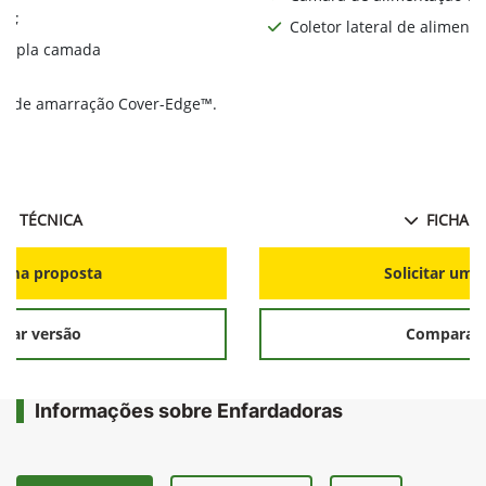
RO;
Coletor lateral de alimenta
 tripla camada
e de amarração Cover-Edge™.
ie
HA TÉCNICA
FICHA T
r uma proposta
Solicitar uma
rar versão
Comparar 
Informações sobre Enfardadoras