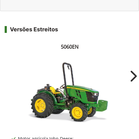
Versões Estreitos
5060EN
Ne
Motor agrícola John Deere;