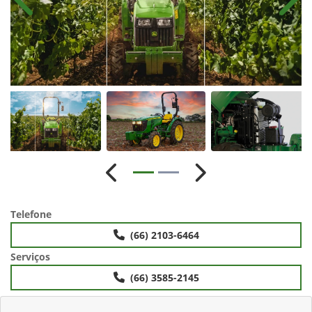
Anterior
Próx
Anterior
Próximo
Telefone
(66) 2103-6464
Serviços
(66) 3585-2145