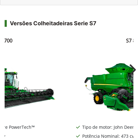
Versões Colheitadeiras Serie S7
7 700
S7 8
Ne
Deere PowerTech™
Tipo de motor: John Deere
 cv
Potência Nominal: 473 cv