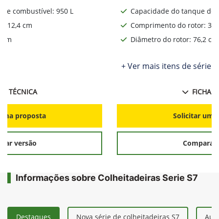
de combustível: 950 L
Capacidade do tanque de c
: 312,4 cm
Comprimento do rotor: 312
2 cm
Diâmetro do rotor: 76,2 cm
ie
+ Ver mais itens de série
HA TÉCNICA
FICHA T
r uma proposta
Solicitar uma
rar versão
Comparar 
Informações sobre Colheitadeiras Serie S7
Destaques
Nova série de colheitadeiras S7
Aum