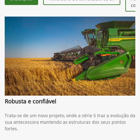
colh
Robusta e confiável
Trata-se de um novo projeto, onde a série S traz a evolução da
sua antecessora mantendo as estruturas dos seus pontos
fortes.