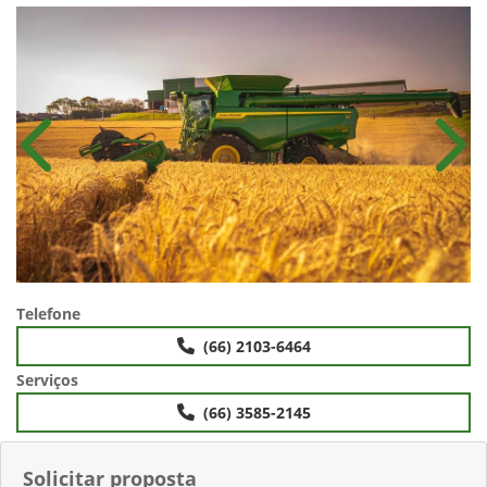
Anterior
Próx
Telefone
(66) 2103-6464
Serviços
(66) 3585-2145
Solicitar proposta