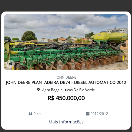
Co
mp
JOHN DEERE
arti
JOHN DEERE PLANTADEIRA DB74 - DIESEL AUTOMATICO 2012
lhe
Agro Baggio Lucas Do Rio Verde
R$ 450.000,00
0 km
2012/2012
Mais informações