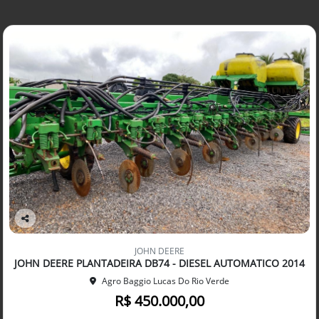
Co
mp
JOHN DEERE
arti
JOHN DEERE PLANTADEIRA DB74 - DIESEL AUTOMATICO 2014
lhe
Agro Baggio Lucas Do Rio Verde
R$ 450.000,00