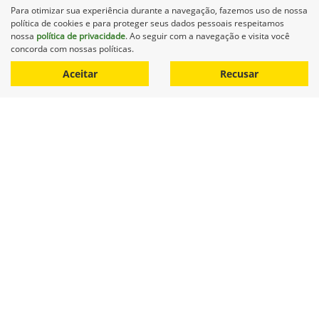
Agro Baggio Lucas Do Rio Verde
Para otimizar sua experiência durante a navegação, fazemos uso de nossa
R$ 850.000,00
política de cookies e para proteger seus dados pessoais respeitamos
nossa
política de privacidade
. Ao seguir com a navegação e visita você
concorda com nossas políticas.
0 km
2014/2014
Aceitar
Recusar
Mais informações
Equipamentos
Mapa do site