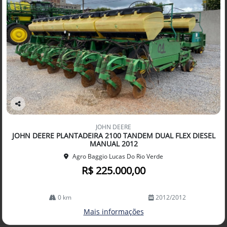
Co
mp
JOHN DEERE
arti
JOHN DEERE PLANTADEIRA 2100 TANDEM DUAL FLEX DIESEL
lhe
MANUAL 2012
Agro Baggio Lucas Do Rio Verde
R$ 225.000,00
0 km
2012/2012
Mais informações