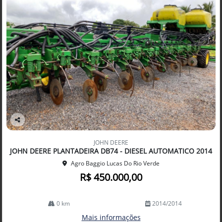
Co
mp
JOHN DEERE
arti
JOHN DEERE PLANTADEIRA DB74 - DIESEL AUTOMATICO 2014
lhe
Agro Baggio Lucas Do Rio Verde
R$ 450.000,00
0 km
2014/2014
Mais informações