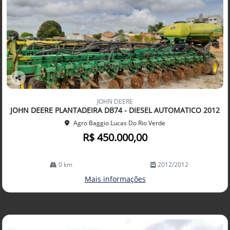
Co
mp
JOHN DEERE
arti
JOHN DEERE PLANTADEIRA DB74 - DIESEL AUTOMATICO 2012
lhe
Agro Baggio Lucas Do Rio Verde
R$ 450.000,00
0 km
2012/2012
Mais informações