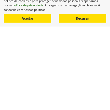
política de cookies e para proteger seus dados pessoais respeitamos
nossa
política de privacidade
. Ao seguir com a navegação e visita você
0 km
2012/2012
concorda com nossas políticas.
Mais informações
Aceitar
Recusar
Equipamentos
Mapa do site
Política de privacidade