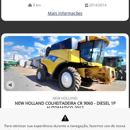
0 km
2014/2014
Mais informações
Co
mp
NEW HOLLAND
arti
NEW HOLLAND COLHEITADEIRA CR 9060 - DIESEL 1P
lhe
AUTOMATICO 2012
Agro Baggio Lucas Do Rio Verde
R$ 750.000,00
Para otimizar sua experiência durante a navegação, fazemos uso de nossa