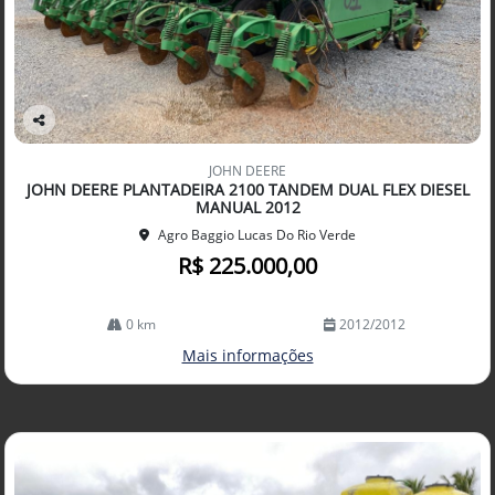
Co
mp
JOHN DEERE
arti
JOHN DEERE PLANTADEIRA 2100 TANDEM DUAL FLEX DIESEL
lhe
MANUAL 2012
Agro Baggio Lucas Do Rio Verde
R$ 225.000,00
0 km
2012/2012
Mais informações