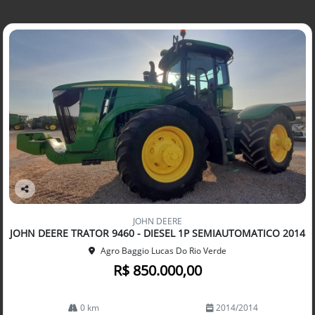
Co
mp
JOHN DEERE
arti
JOHN DEERE TRATOR 9460 - DIESEL 1P SEMIAUTOMATICO 2014
lhe
Agro Baggio Lucas Do Rio Verde
R$ 850.000,00
0 km
2014/2014