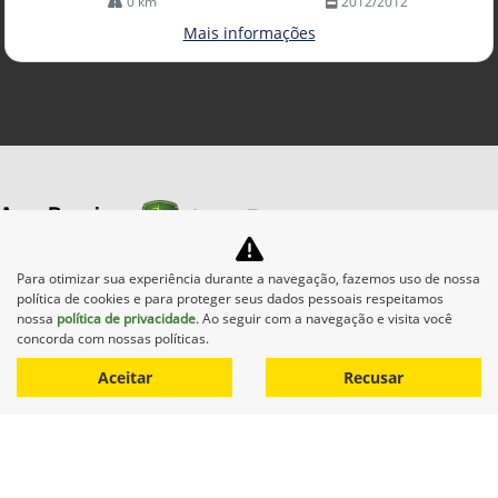
0 km
2012/2012
Mais informações
Para otimizar sua experiência durante a navegação, fazemos uso de nossa
política de cookies e para proteger seus dados pessoais respeitamos
Equipamentos
nossa
política de privacidade
. Ao seguir com a navegação e visita você
concorda com nossas políticas.
Mapa do site
Aceitar
Recusar
Política de privacidade
CNPJ: 01.696.819/0004-40