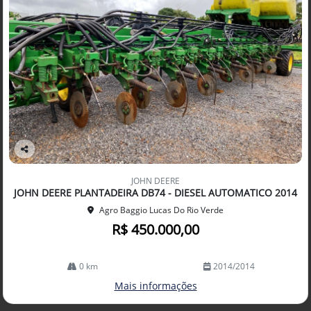
Co
mp
JOHN DEERE
arti
JOHN DEERE PLANTADEIRA DB74 - DIESEL AUTOMATICO 2014
lhe
Agro Baggio Lucas Do Rio Verde
R$ 450.000,00
0 km
2014/2014
Mais informações