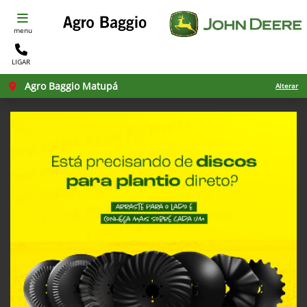
menu
LIGAR
Agro Baggio Matupá
Alterar