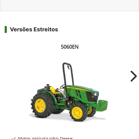
Versões Estreitos
5060EN
Ne
Motor agrícola John Deere;