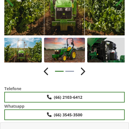
Anterior
Próx
Anterior
Próximo
Telefone
(66) 2103-6412
Whatsapp
(66) 3545-3500