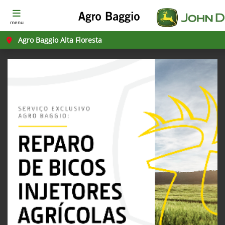
menu
Agro Baggio Alta Floresta